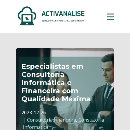
Especialistas em
Consultoria
Informática e
Financeira com
Qualidade Máxima
2023-12-26
Consultoria Financeira
,
Consultoria
Informatica